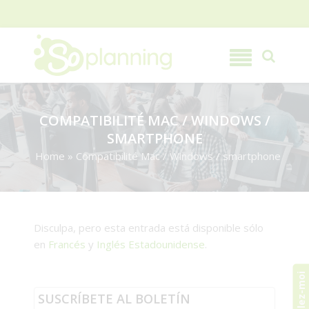
COMPATIBILITÉ MAC / WINDOWS /
SMARTPHONE
Home
»
Compatibilité Mac / Windows / smartphone
Disculpa, pero esta entrada está disponible sólo
en
Francés
y
Inglés Estadounidense
.
Appelez-moi
SUSCRÍBETE AL BOLETÍN