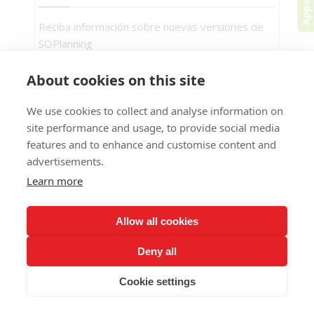
Reciba información sobre nuevas versiones de
SOPlanning
Validar
About cookies on this site
We use cookies to collect and analyse information on
site performance and usage, to provide social media
features and to enhance and customise content and
Tu horario compartido en línea
Notas
advertisements.
legales
Contáctenos
Programa de socios
Learn more
Allow all cookies
Deny all
En continuant à utiliser le site, vous acceptez l’utilisation des
Accepter
cookies.
Plus d’informations
Cookie settings