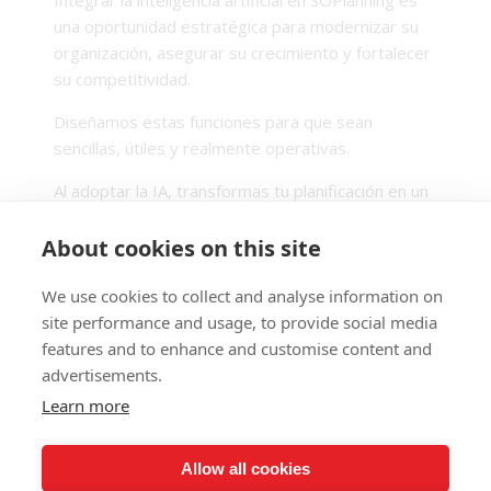
Integrar la inteligencia artificial en SOPlanning es
una oportunidad estratégica para modernizar su
organización, asegurar su crecimiento y fortalecer
su competitividad.
Diseñamos estas funciones para que sean
sencillas, útiles y realmente operativas.
Al adoptar la IA, transformas tu planificación en un
verdadero motor de rendimiento y eficiencia.
About cookies on this site
We use cookies to collect and analyse information on
SUSCRÍBETE AL BOLETÍN
site performance and usage, to provide social media
features and to enhance and customise content and
Reciba información sobre nuevas versiones de
advertisements.
SOPlanning
Learn more
Validar
Allow all cookies