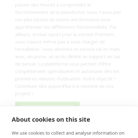
passer des heures à comprendre le
fonctionnement de la plateforme. Vous n’avez pas
non plus besoin de suivre une formation pour
appréhender les différentes fonctionnalités. Par
ailleurs, si vous optez pour la version Premium,
vous n’aurez même pas à vous charger de
l’installation : vous obtenez un service clé en main,
avec, en prime, un accès illimité au support en cas
de besoin. La plateforme vous permet d’être
complètement opérationnel et autonome dès les
premières minutes d’utilisation. Notre objectif ?
Contribuer dès aujourd’hui à la réussite de vos
projets !
TESTER GRATUITEMENT
About cookies on this site
S’ABONNER À LA NEWSLETTER
We use cookies to collect and analyse information on